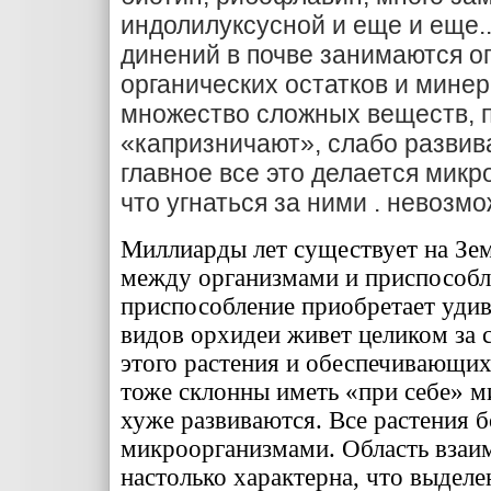
индолилуксусной и еще и еще..
динений в почве занимаются о
органических остатков и мине­
множество сложных веществ, п
«капризничают», слабо развив
главное все это делается мик
что угнаться за ними
.
невозмож
Миллиарды лет существует на Зем
между организма­ми и приспособл
приспособление приобретает удив
видов ор­хидеи живет целиком за
этого растения и обеспечиваю­щи
тоже склонны иметь «при себе» ми
хуже раз­виваются. Все растения 
микроорганизмами. Область взаи­
настолько характерна, что выделе