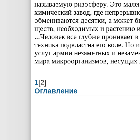
называемую ри­зосферу. Это мален
химический завод, где непрерывн
обме­ниваются десятки, а может б
ществ, необходимых и растению 
...Человек все глубже проникает 
техника подвластна его во­ле. Но 
услуг армии незаметных и незам
мира микроорганизмов, несущих 
1
[2]
Оглавление