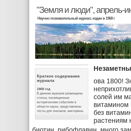
"Земля и люди", апрель-
Научно познавательный журнал, издан в 1968 г
Незаметны
Краткое содержание
ова 1800! З
журнала
неприхотли
1968 год
В данном журнале размещены
солей им ма
статьи, посвященные
историческим событиям в
витамином
области науки, представлены
без ви­тами
тесты для знатаков, викторины
растениям 
биотин, рибофлавин, много за