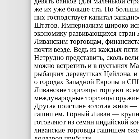
девять банков (для маленькой стра
же их уже боль­ше ста. Но большин
них господствует капитал за­пад
Штатов. Империа­лизм широко исп
эко­номику развивающихся стран 
Ливанским торговцам, финанси­ст
почти везде. Ведь из каждых пяти 
Нетрудно представить, сколь вели
можно встретить и в пусты­нях Ма
рыбацких деревуш­ках Цейлона, и 
о городах Западной Европы и СШ
Ливанские торговцы торгуют всем
международные торговцы оружие
Другая поистине золотая жила — т
гашишем. Горный Ливан — крупне
готовляют из семян индийской к
ливанские торговцы гашишем еже
долларов прибыли.