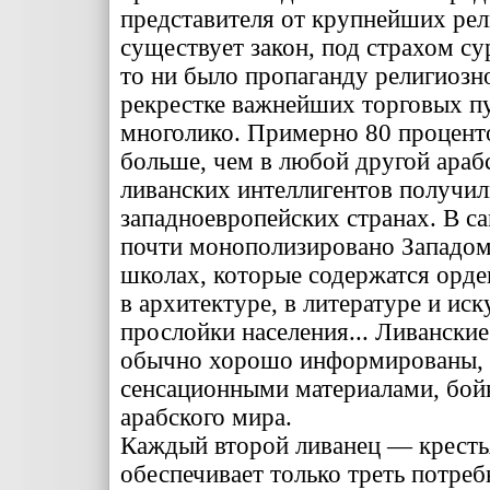
представителя от крупнейших ре­
существует закон, под стра­хом с
то ни было пропаганду религиозно
рекрестке важнейших торговых пу
многолико. При­мерно 80 проценто
боль­ше, чем в любой другой араб
ливанских интеллигентов получил
западно­европейских странах. В 
почти монополизировано Запа­дом.
школах, которые содержатся орде
в архитектуре, в литературе и ис­
прослойки населения... Ливанские 
обычно хорошо информированы, 
сенсационными ма­териалами, бой
араб­ского мира.
Каждый второй ливанец — кре­стья
обеспечивает только треть потреб