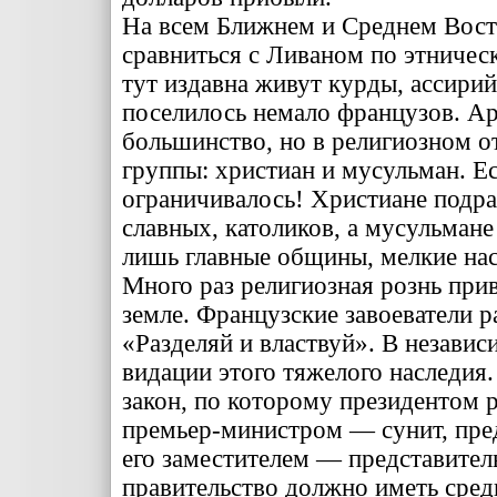
На всем Ближнем и Среднем Восто
сравниться с Ливаном по этничес
тут из­давна живут курды, ассирий
поселилось немало французов. А
большинство, но в религиозном о
группы: христиан и мусульман. Е
ограничи­валось! Христиане подра
славных, католиков, а мусуль­ман
лишь главные об­щины, мелкие на
Много раз религиозная рознь при
земле. Французские завоеватели р
«Разде­ляй и властвуй». В незави
видации этого тяжелого насле­дия
закон, по которому президентом 
премьер-минист­ром — сунит, пред
его за­местителем — представите
правительство должно иметь сред